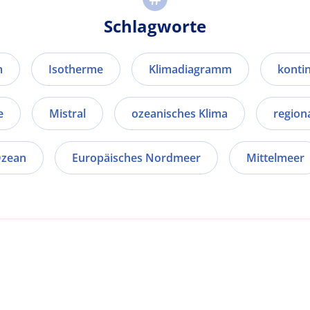
Schlagworte
m
Isotherme
Klimadiagramm
konti
e
Mistral
ozeanisches Klima
region
Ozean
Europäisches Nordmeer
Mittelmeer