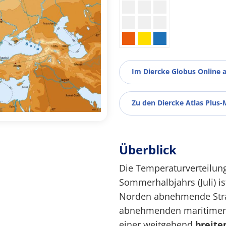
Im Diercke Globus Online 
Zu den Diercke Atlas Plus-
Überblick
Die Temperaturverteilun
Sommerhalbjahrs (Juli) i
Norden abnehmende Strah
abnehmenden maritimen E
einer weitgehend
breite