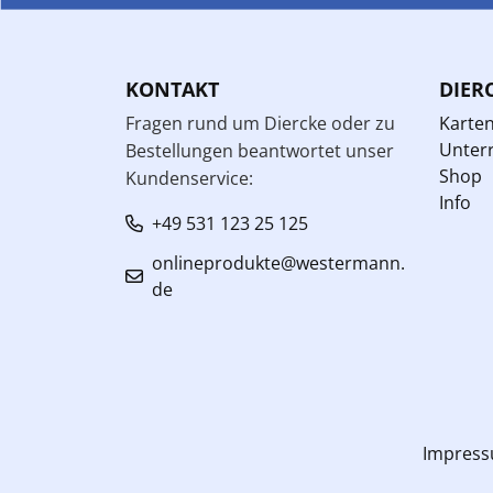
KONTAKT
DIER
Fragen rund um Diercke oder zu
Karte
Unterr
Bestellungen beantwortet unser
Shop
Kundenservice:
Info
+49 531 123 25 125
onlineprodukte@westermann.
de
Impres