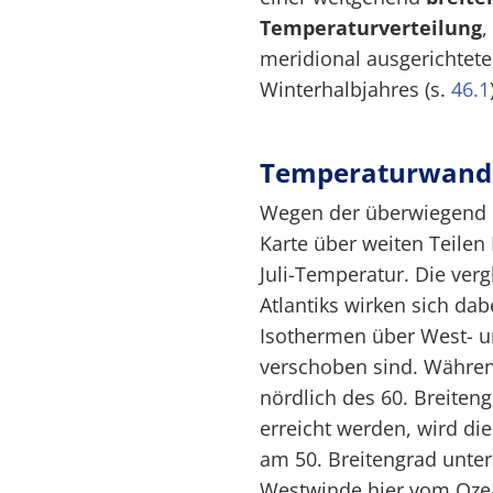
Temperaturverteilung
,
meridional ausgerichtet
Winterhalbjahres (s.
46.1
Temperaturwande
Wegen der überwiegend po
Karte über weiten Teile
Juli-Temperatur. Die ve
Atlantiks wirken sich dab
Isothermen über West- 
verschoben sind. Währen
nördlich des 60. Breiten
erreicht werden, wird die
am 50. Breitengrad unter
Westwinde hier vom Ozea