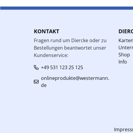
KONTAKT
DIER
Fragen rund um Diercke oder zu
Karte
Unterr
Bestellungen beantwortet unser
Shop
Kundenservice:
Info
+49 531 123 25 125
onlineprodukte@westermann.
de
Impres