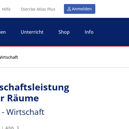
Anmelden
Hilfe
Diercke Atlas Plus
ten
Unterricht
Shop
Info
irtschaft
schaftsleistung
er Räume
- Wirtschaft
 | Abb. 3