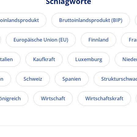
Schlagworte
toinlandsprodukt
Bruttoinlandsprodukt (BIP)
Europäische Union (EU)
Finnland
Fra
Italien
Kaufkraft
Luxemburg
Niede
en
Schweiz
Spanien
Strukturschwa
önigreich
Wirtschaft
Wirtschaftskraft