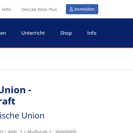
Anmelden
Hilfe
Diercke Atlas Plus
ten
Unterricht
Shop
Info
Union -
raft
ische Union
00 | Abb. 2 | Maßstab 1 : 36000000