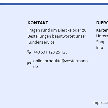
KONTAKT
DIER
Fragen rund um Diercke oder zu
Karte
Unterr
Bestellungen beantwortet unser
Shop
Kundenservice:
Info
+49 531 123 25 125
onlineprodukte@westermann.
de
Impres