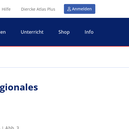
Anmelden
Hilfe
Diercke Atlas Plus
ten
Unterricht
Shop
Info
gionales
 | Abb. 3