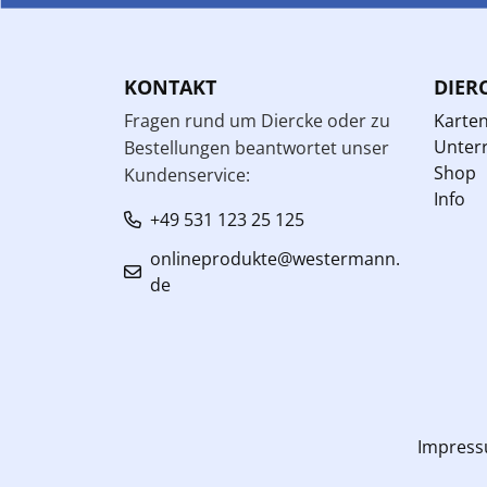
KONTAKT
DIER
Fragen rund um Diercke oder zu
Karte
Unterr
Bestellungen beantwortet unser
Shop
Kundenservice:
Info
+49 531 123 25 125
onlineprodukte@westermann.
de
Impres