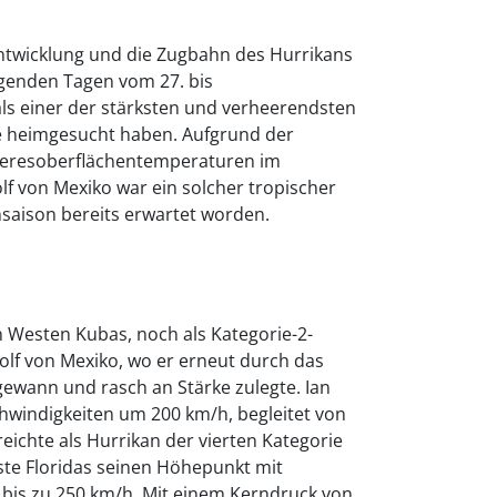
Entwicklung und die Zugbahn des Hurrikans
lgenden Tagen vom 27. bis
 als einer der stärksten und verheerendsten
je heimgesucht haben. Aufgrund der
eresoberflächentemperaturen im
f von Mexiko war ein solcher tropischer
saison bereits erwartet worden.
 Westen Kubas, noch als Kategorie-2-
olf von Mexiko, wo er erneut durch das
ewann und rasch an Stärke zulegte. Ian
hwindigkeiten um 200 km/h, begleitet von
eichte als Hurrikan der vierten Kategorie
ste Floridas seinen Höhepunkt mit
bis zu 250 km/h. Mit einem Kerndruck von