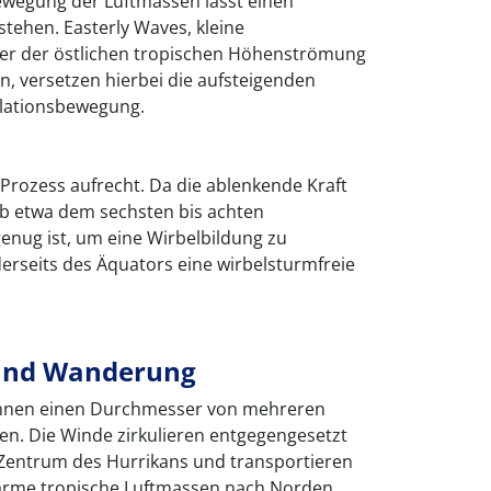
ewegung der Luftmassen lässt einen
tehen. Easterly Waves, kleine
nter der östlichen tropischen Höhenströmung
den, versetzen hierbei die aufsteigenden
ulationsbewegung.
n Prozess aufrecht. Da die ablenkende Kraft
ab etwa dem sechsten bis achten
enug ist, um eine Wirbelbildung zu
eiderseits des Äquators eine wirbelsturmfreie
 und Wanderung
önnen einen Durchmesser von mehreren
en. Die Winde zirkulieren entgegengesetzt
Zentrum des Hurrikans und transportieren
warme tropische Luftmassen nach Norden.