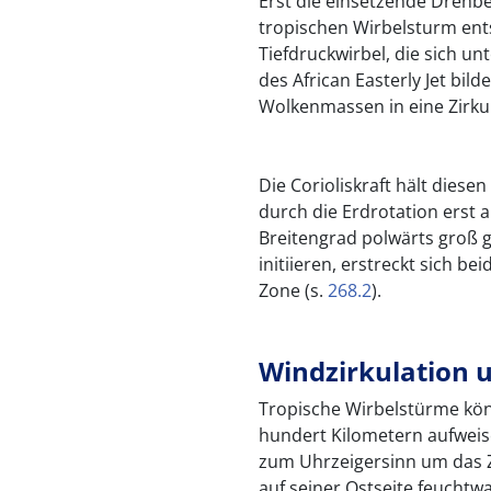
Erst die einsetzende Drehb
tropischen Wirbelsturm ents
Tiefdruckwirbel, die sich u
des African Easterly Jet bil
Wolkenmassen in eine Zirk
Die Corioliskraft hält diese
durch die Erdrotation erst 
Breitengrad polwärts groß g
initiieren, erstreckt sich b
Zone (s.
268.2
).
Windzirkulation
Tropische Wirbelstürme k
hundert Kilometern aufweis
zum Uhrzeigersinn um das 
auf seiner Ostseite feucht