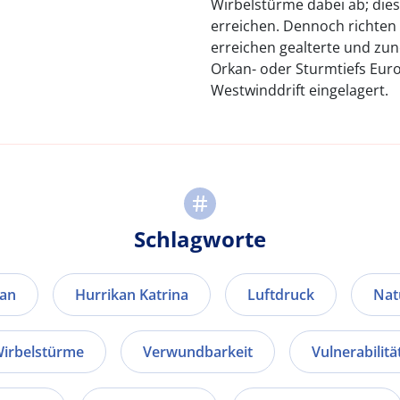
Wirbelstürme dabei ab; dies
erreichen. Dennoch richten 
erreichen gealterte und z
Orkan- oder Sturmtiefs Euro
Westwinddrift eingelagert.
Schlagworte
kan
Hurrikan Katrina
Luftdruck
Nat
Wirbelstürme
Verwundbarkeit
Vulnerabilitä