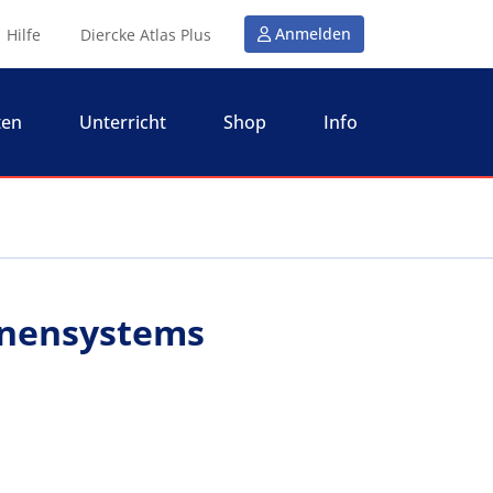
Anmelden
Hilfe
Diercke Atlas Plus
ten
Unterricht
Shop
Info
nnensystems