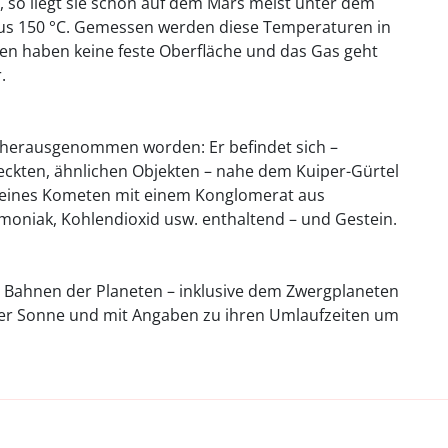
, so liegt sie schon auf dem Mars meist unter dem
nus 150 °C. Gemessen werden diese Temperaturen in
en haben keine feste Oberfläche und das Gas geht
.
n herausgenommen worden: Er befindet sich –
ckten, ähnlichen Objekten – nahe dem Kuiper-Gürtel
 eines Kometen mit einem Konglomerat aus
oniak, Kohlendioxid usw. enthaltend – und Gestein.
 Bahnen der Planeten – inklusive dem Zwergplaneten
 der Sonne und mit Angaben zu ihren Umlaufzeiten um