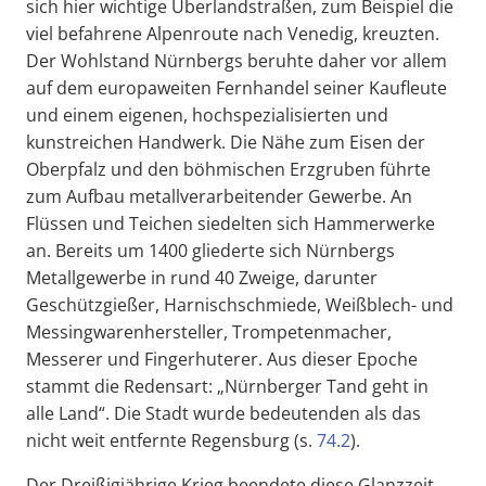
sich hier wichtige Überlandstraßen, zum Beispiel die
viel befahrene Alpenroute nach Venedig, kreuzten.
Der Wohlstand Nürnbergs beruhte daher vor allem
auf dem europaweiten Fernhandel seiner Kaufleute
und einem eigenen, hochspezialisierten und
kunstreichen Handwerk. Die Nähe zum Eisen der
Oberpfalz und den böhmischen Erzgruben führte
zum Aufbau metallverarbeitender Gewerbe. An
Flüssen und Teichen siedelten sich Hammerwerke
an. Bereits um 1400 gliederte sich Nürnbergs
Metallgewerbe in rund 40 Zweige, darunter
Geschützgießer, Harnischschmiede, Weißblech- und
Messingwarenhersteller, Trompetenmacher,
Messerer und Fingerhuterer. Aus dieser Epoche
stammt die Redensart: „Nürnberger Tand geht in
alle Land“. Die Stadt wurde bedeutenden als das
nicht weit entfernte Regensburg (s.
74.2
).
Der Dreißigjährige Krieg beendete diese Glanzzeit.