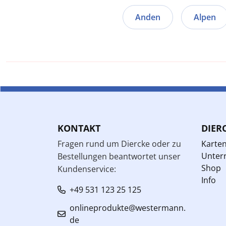
Anden
Alpen
KONTAKT
DIER
Fragen rund um Diercke oder zu
Karte
Unterr
Bestellungen beantwortet unser
Shop
Kundenservice:
Info
+49 531 123 25 125
onlineprodukte@westermann.
de