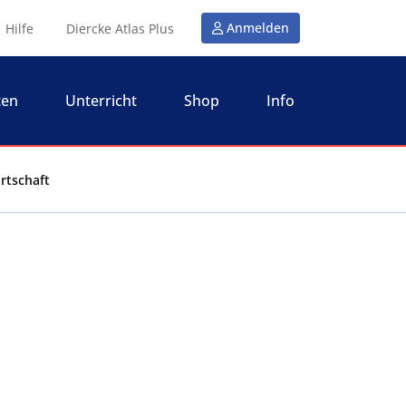
Anmelden
Hilfe
Diercke Atlas Plus
ten
Unterricht
Shop
Info
rtschaft