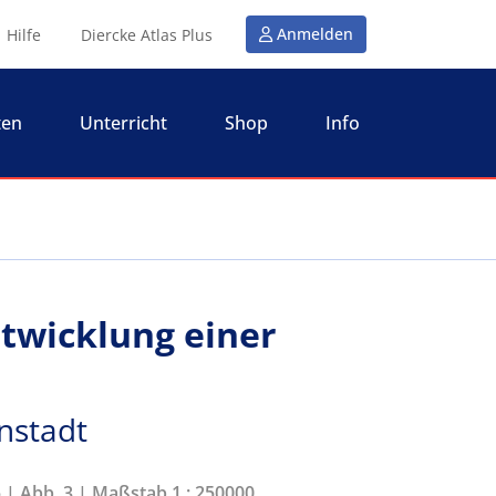
Anmelden
Hilfe
Diercke Atlas Plus
ten
Unterricht
Shop
Info
twicklung einer
nstadt
5 | Abb. 3 | Maßstab 1 : 250000