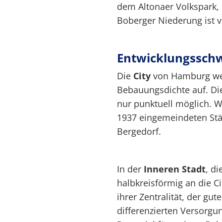
dem Altonaer Volkspark,
Boberger Niederung ist 
Entwicklungssch
Die
City
von Hamburg wei
Bebauungsdichte auf. D
nur punktuell möglich. We
1937 eingemeindeten Stä
Bergedorf.
In der
Innere
n
Stadt
, d
halbkreisförmig an die C
ihrer Zentralität, der g
differenzierten Versorgu