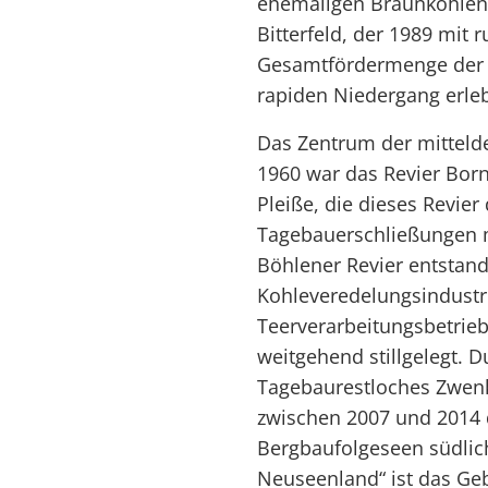
ehemaligen Braunkohlenl
Bitterfeld, der 1989 mit 
Gesamtfördermenge der D
rapiden Niedergang erleb
Das Zentrum der mittel
1960 war das Revier Born
Pleiße, die dieses Revie
Tagebauerschließungen m
Böhlener Revier entstand 
Kohleveredelungsindustri
Teerverarbeitungsbetrieb
weitgehend stillgelegt. 
Tagebaurestloches Zwenk
zwischen 2007 und 2014 
Bergbaufolgeseen südlich 
Neuseenland“ ist das Geb