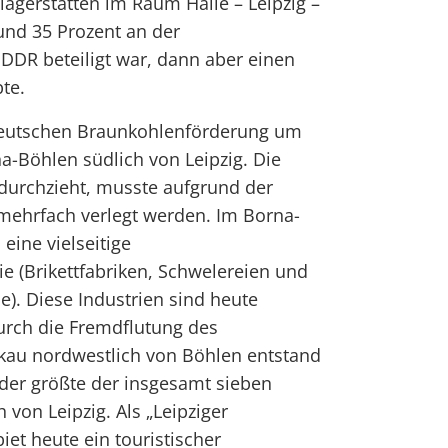
agerstätten im Raum Halle – Leipzig –
rund 35 Prozent an der
DR beteiligt war, dann aber einen
te.
deutschen Braunkohlenförderung um
a-Böhlen südlich von Leipzig. Die
r durchzieht, musste aufgrund der
ehrfach verlegt werden. Im Borna-
eine vielseitige
e (Brikettfabriken, Schwelereien und
e). Diese Industrien sind heute
Durch die Fremdflutung des
au nordwestlich von Böhlen entstand
der größte der insgesamt sieben
von Leipzig. Als „Leipziger
iet heute ein touristischer