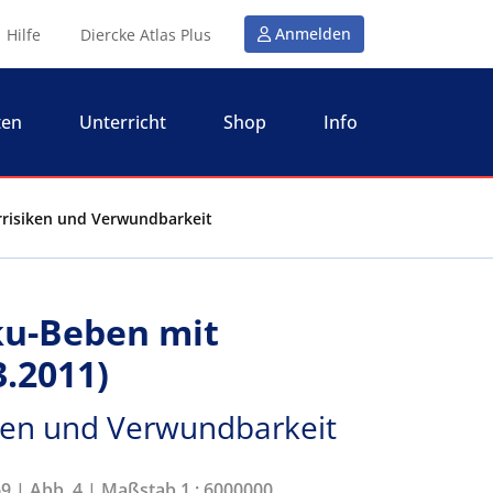
Anmelden
Hilfe
Diercke Atlas Plus
ten
Unterricht
Shop
Info
urrisiken und Verwundbarkeit
ku-Beben mit
3.2011)
iken und Verwundbarkeit
69 | Abb. 4 | Maßstab 1 : 6000000