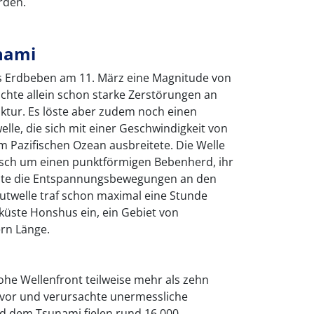
rden.
nami
s Erdbeben am 11. März eine Magnitude von
sachte allein schon starke Zerstörungen an
ktur. Es löste aber zudem noch einen
elle, die sich mit einer Geschwindigkeit von
m Pazifischen Ozean ausbreitete. Die Welle
risch um einen punktförmigen Bebenherd, ihr
lte die Entspannungsbewegungen an den
lutwelle traf schon maximal eine Stunde
üste Honshus ein, ein Gebiet von
rn Länge.
ohe Wellenfront teilweise mehr als zehn
 vor und verursachte unermessliche
 dem Tsunami fielen rund 16 000