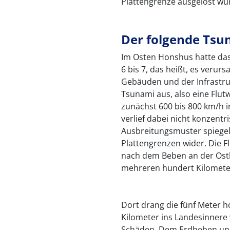
Plattengrenze ausgelöst wu
Der folgende Tsu
Im Osten Honshus hatte da
6 bis 7, das heißt, es verur
Gebäuden und der Infrastru
Tsunami aus, also eine Flutw
zunächst 600 bis 800 km/h i
verlief dabei nicht konzent
Ausbreitungsmuster spiege
Plattengrenzen wider. Die F
nach dem Beben an der Ostk
mehreren hundert Kilomete
Dort drang die fünf Meter h
Kilometer ins Landesinnere
Schäden. Dem Erdbeben und