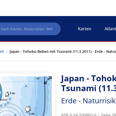
Karten
Atlan
eit
Japan - Tohoku-Beben mit Tsunami (11.3.2011) - Erde - Nat
Japan - Toho
Tsunami (11.
Erde - Naturris
978-3-14-100902-6 | Seite 2