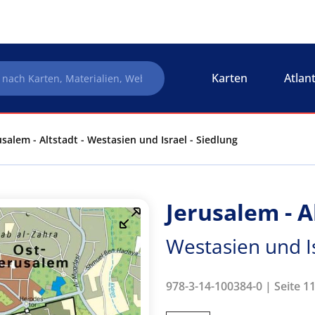
Karten
Atlan
usalem - Altstadt - Westasien und Israel - Siedlung
Jerusalem - A
Westasien und Is
978-3-14-100384-0 | Seite 1