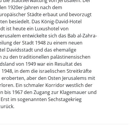
die Stadtverwaltung von Jerusalem. Der
 den 1920er-Jahren nach dem
europäischer Städte erbaut und bevorzugt
en besiedelt. Das König-David-Hotel
dt ist heute ein Luxushotel von
Jerusalem entwickelte sich das Bab al-Zahra-
Teilung der Stadt 1948 zu einem neuen
tel Davidsstadt und das ehemalige
n zu den traditionellen palästinensischen
sland von 1949 war ein Resultat des
1948, in dem die israelischen Streitkräfte
s eroberten, aber den Osten Jerusalems mit
rloren. Ein schmaler Korridor westlich der
den bis 1967 den Zugang zur Klagemauer und
. Erst im sogenannten Sechstagekrieg
zurück.