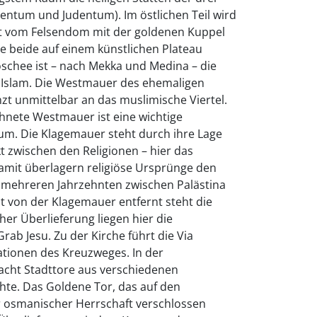
stentum und Judentum). Im östlichen Teil wird
ägt vom Felsendom mit der goldenen Kuppel
e beide auf einem künstlichen Plateau
oschee ist – nach Mekka und Medina – die
es Islam. Die Westmauer des ehemaligen
t unmittelbar an das muslimische Viertel.
hnete Westmauer ist eine wichtige
um. Die Klagemauer steht durch ihre Lage
ikt zwischen den Religionen – hier das
amit überlagern religiöse Ursprünge den
eit mehreren Jahrzehnten zwischen Palästina
it von der Klagemauer entfernt steht die
her Überlieferung liegen hier die
rab Jesu. Zu der Kirche führt die Via
ationen des Kreuzweges. In der
 acht Stadttore aus verschiedenen
hte. Das Goldene Tor, das auf den
 osmanischer Herrschaft verschlossen