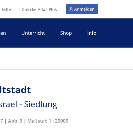
Anmelden
Hilfe
Diercke Atlas Plus
ten
Unterricht
Shop
Info
ltstadt
rael - Siedlung
17 | Abb. 3 | Maßstab 1 : 20000