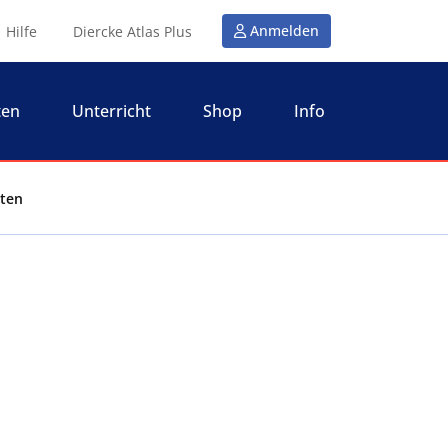
Anmelden
Hilfe
Diercke Atlas Plus
ten
Unterricht
Shop
Info
iten