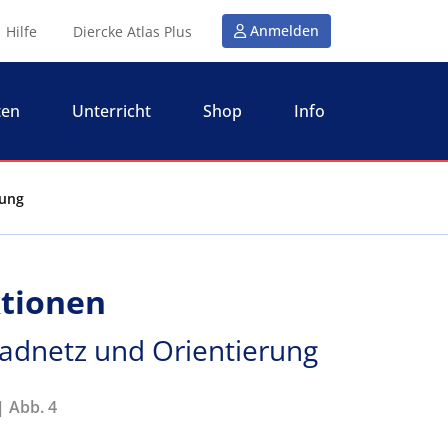
Anmelden
Hilfe
Diercke Atlas Plus
ten
Unterricht
Shop
Info
rung
tionen
radnetz und Orientierung
| Abb. 4