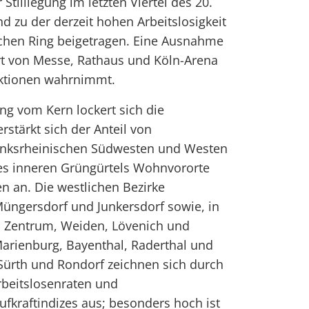
tilllegung im letzten Viertel des 20.
d zu der derzeit hohen Arbeitslosigkeit
schen Ring beigetragen. Eine Ausnahme
ort von Messe, Rathaus und Köln-Arena
ktionen wahrnimmt.
g vom Kern lockert sich die
rstärkt sich der Anteil von
linksrheinischen Südwesten und Westen
des inneren Grüngürtels Wohnvororte
n an. Die westlichen Bezirke
Müngersdorf und Junkersdorf sowie, in
 Zentrum, Weiden, Lövenich und
arienburg, Bayenthal, Raderthal und
Sürth und Rondorf zeichnen sich durch
rbeitslosenraten und
ufkraftindizes aus; besonders hoch ist