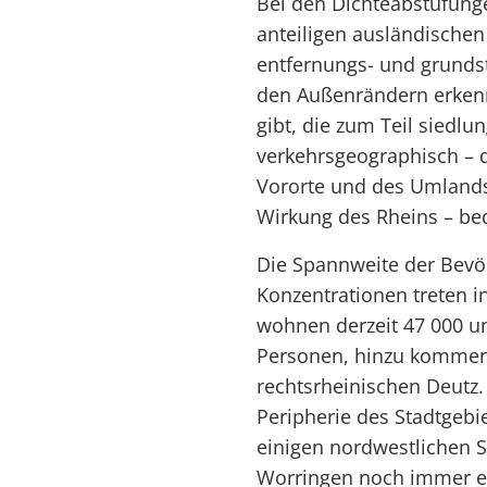
Bei den Dichteabstufun
anteiligen ausländischen
entfernungs- und grunds
den Außenrändern erkenn
gibt, die zum Teil siedlu
verkehrsgeographisch – d
Vororte und des Umland
Wirkung des Rheins – bed
Die Spannweite der Bevöl
Konzentrationen treten in
wohnen derzeit 47 000 u
Personen, hinzu kommen
rechtsrheinischen Deutz.
Peripherie des Stadtgebie
einigen nordwestlichen S
Worringen noch immer ei