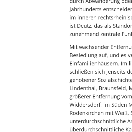
durch Abwanderung oder S
Jahrhunderts entscheiden
im inneren rechtsrheini
ist Deutz, das als Stand
zunehmend zentrale Fun
Mit wachsender Entfernun
Besiedlung auf, und es ve
Einfamilienhäusern. Im 
schließen sich jenseits 
gehobener Sozialschichte
Lindenthal, Braunsfeld, 
größerer Entfernung vom
Widdersdorf, im Süden M
Rodenkirchen mit Weiß, 
unterdurchschnittliche A
überdurchschnittliche Ka