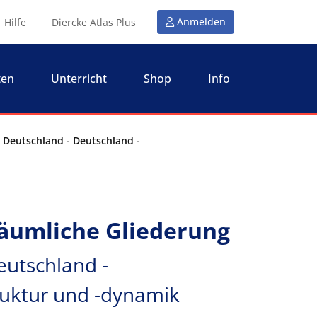
Anmelden
Hilfe
Diercke Atlas Plus
ten
Unterricht
Shop
Info
- Deutschland - Deutschland -
räumliche Gliederung
eutschland -
uktur und -dynamik