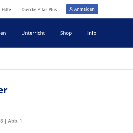
Anmelden
Hilfe
Diercke Atlas Plus
ten
Unterricht
Shop
Info
er
8 | Abb. 1