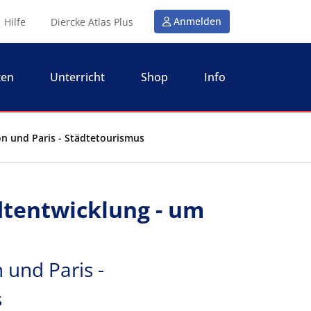
Anmelden
Hilfe
Diercke Atlas Plus
ten
Unterricht
Shop
Info
n und Paris - Städtetourismus
dtentwicklung - um
 und Paris -
s