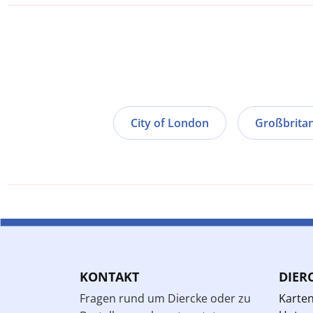
City of London
Großbrita
KONTAKT
DIER
Fragen rund um Diercke oder zu
Karte