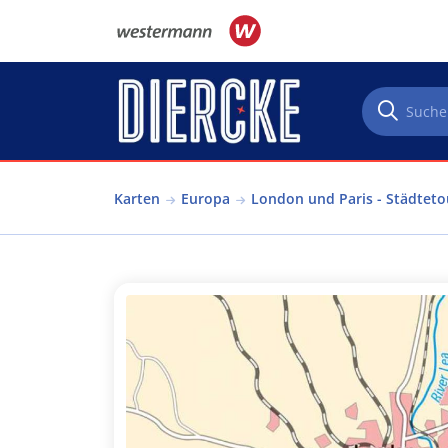
Direkt zum Inhalt
Karten
Europa
London und Paris - Städtet