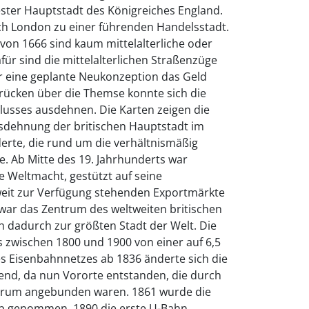
ster Hauptstadt des Königreiches England.
sich London zu einer führenden Handelsstadt.
von 1666 sind kaum mittelalterliche oder
für sind die mittelalterlichen Straßenzüge
ür eine geplante Neukonzeption das Geld
Brücken über die Themse konnte sich die
Flusses ausdehnen. Die Karten zeigen die
usdehnung der britischen Hauptstadt im
derte, die rund um die verhältnismäßig
te. Ab Mitte des 19. Jahrhunderts war
 Weltmacht, gestützt auf seine
weit zur Verfügung stehenden Exportmärkte
 war das Zentrum des weltweiten britischen
h dadurch zur größten Stadt der Welt. Die
zwischen 1800 und 1900 von einer auf 6,5
es Eisenbahnnetzes ab 1836 änderte sich die
end, da nun Vororte entstanden, die durch
ntrum angebunden waren. 1861 wurde die
eb genommen, 1890 die erste U-Bahn.