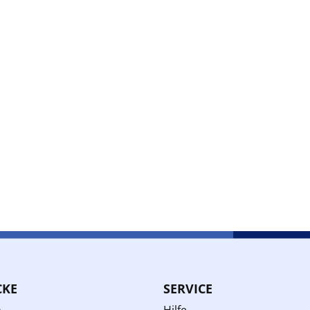
CKE
SERVICE
n
Hilfe