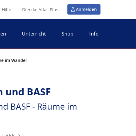
Anmelden
Hilfe
Diercke Atlas Plus
ten
Unterricht
Shop
Info
me im Wandel
n und BASF
nd BASF - Räume im