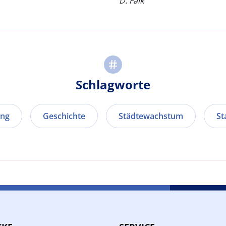
D. Falk
Schlagworte
ung
Geschichte
Städtewachstum
St