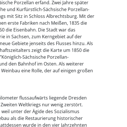
äische Porzellan erfand. Zwei Jahre später
che und Kurfürstlich-Sächsische Porzellan-
gs mit Sitz in Schloss Albrechtsburg. Mit der
men erste Fabriken nach Meißen, 1835 die
0 die Eisenbahn. Die Stadt war das
ie in Sachsen, zum Kerngebiet auf der
neue Gebiete jenseits des Flusses hinzu. Als
aftszeitalters zeigt die Karte um 1850 die
"Königlich-Sächsische Porzellan-
nd den Bahnhof im Osten. Als weiterer
r Weinbau eine Rolle, der auf einigen großen
ilometer flussaufwärts liegende Dresden
weiten Weltkriegs nur wenig zerstört.
, weil unter der Ägide des Sozialismus
ebau als die Restaurierung historischer
attdessen wurde in den vier Jahrzehnten