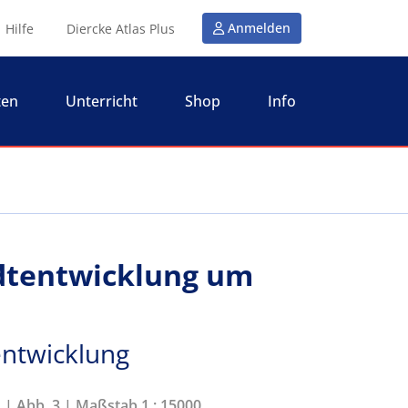
Anmelden
Hilfe
Diercke Atlas Plus
ten
Unterricht
Shop
Info
dtentwicklung um
entwicklung
1 | Abb. 3 | Maßstab 1 : 15000