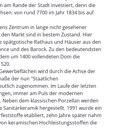
am Rande der Stadt investiert, denn die
chsen: von rund 7700 im Jahr 1834 bis auf
ßens Zentrum in lange nicht gesehener
 den Markt sind in bestem Zustand. Hier
te spätgotische Rathaus und Häuser aus den
ance und des Barock. Zu den bedeutendsten
 dem um 1400 vollendeten Dom die
1520.
 Gewerbeflächen wird durch die Achse der
maße der nun "Staatlichen
eutlich zugenommen. Im Laufe der letzten
lungen, immer am Puls der modernen
n. Neben dem klassischen Porzellan werden
e Sanitärkeramik hergestellt. 1991 wurde ein
feststoffe etabliert, zehn Jahre später nahm
 von keramischen Hochleistungsstoffen die