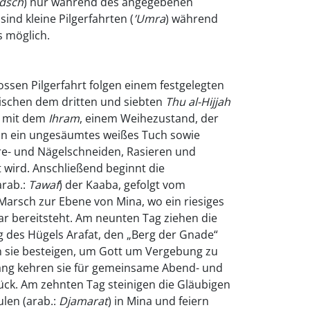
dsch
) nur während des angegebenen
sind kleine Pilgerfahrten (
’
Umra
) während
s möglich.
ssen Pilgerfahrt folgen einem festgelegten
wischen dem dritten und siebten
Thu al-
Hijjah
g mit dem
Ihram
, einem Weihezustand, der
n in ein ungesäumtes weißes Tuch sowie
e- und Nägelschneiden, Rasieren und
 wird. Anschließend beginnt die
rab.:
Tawaf
) der Kaaba, gefolgt vom
rsch zur Ebene von Mina, wo ein riesiges
har bereitsteht. Am neunten Tag ziehen die
g des Hügels Arafat, den „Berg der Gnade“
en sie besteigen, um Gott um Vergebung zu
ang kehren sie für gemeinsame Abend- und
ck. Am zehnten Tag steinigen die Gläubigen
ulen (arab.:
Djamarat
) in Mina und feiern