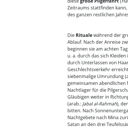
diese
gro
ß
e Pilgerfahrt
(
Ha
Zeitraums stattfinden kann, 
des ganzen restlichen Jahre
Die
Rituale
während der gro
Ablauf. Nach der Anreise z
beginnen sie am achten Ta
u. a. durch das sich Kleide
durch Unterlassen von Haar
Geschlechtsverkehr erreicht
siebenmalige Umrundung (a
gemeinsamen abendlichen Ma
Nachtlager für die Pilgersc
Gläubigen weiter in Richtun
(arab.:
Jabal al-
Rahmah
), d
bitten. Nach Sonnenunterg
Nachtgebete nach Mina zurü
Satan an den drei Teufelssä