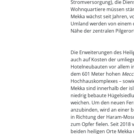
Stromversorgung), die Dien
Wohnquartiere müssen stän
Mekka wächst seit Jahren, vo
Umland werden von einem d
Nähe der zentralen Pilgero
Die Erweiterungen des Heil
auch auf Kosten der umlieg
Hotelneubauten vor allem i
dem 601 Meter hohen
Mecc
Hochhauskomplexes – sowie
Mekka sind innerhalb der is
niedrig bebaute Hügelsied
weichen. Um den neuen Fer
anzubinden, wird an einer b
in Richtung der Haram-Mosch
zum Opfer fielen. Seit 2018
beiden heiligen Orte Mekka