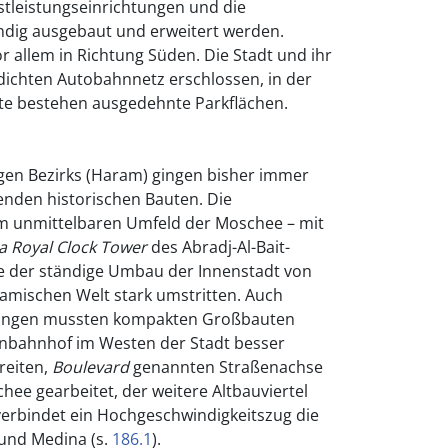
stleistungseinrichtungen und die
dig ausgebaut und erweitert werden.
r allem in Richtung Süden. Die Stadt und ihr
ichten Autobahnnetz erschlossen, in der
rte bestehen ausgedehnte Parkflächen.
igen Bezirks (Haram) gingen bisher immer
enden historischen Bauten. Die
m unmittelbaren Umfeld der Moschee – mit
a
Royal Clock Tower
des Abradj-Al-Bait-
 der ständige Umbau der Innenstadt von
lamischen Welt stark umstritten. Auch
lungen mussten kompakten Großbauten
nbahnhof im Westen der Stadt besser
reiten,
Boulevard
genannten Straßenachse
ee gearbeitet, der weitere Altbauviertel
 verbindet ein Hochgeschwindigkeitszug die
 und Medina (s.
186.1
).