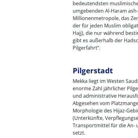
bedeutendsten muslimische
umgebenden Al-Haram ash-S
Millionenmetropole, das Ze
der für jeden Muslim obliga
Hajj), die nur während best
gibt es außerhalb der Hadsch
Pilgerfahrt“.
Pilgerstadt
Mekka liegt im Westen Saud
enorme Zahl jährlicher Pilg
und administrative Herausf
Abgesehen vom Platzmangel,
Morphologie des Hijaz-Gebirg
(Unterkünfte, Verpflegungs
Transportmittel für die An-
setzt.