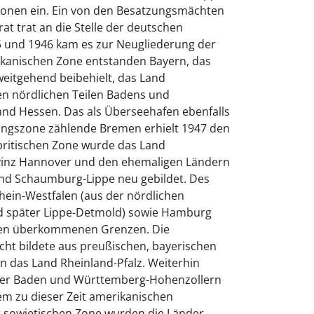
Zonen ein. Ein von den Besatzungsmächten
lrat trat an die Stelle der deutschen
5 und 1946 kam es zur Neugliederung der
ikanischen Zone entstanden Bayern, das
weitgehend beibehielt, das Land
n nördlichen Teilen Badens und
nd Hessen. Das als Überseehafen ebenfalls
ungszone zählende Bremen erhielt 1947 den
 britischen Zone wurde das Land
vinz Hannover und den ehemaligen Ländern
nd Schaumburg-Lippe neu gebildet. Des
ein-Westfalen (aus der nördlichen
nd später Lippe-Detmold) sowie Hamburg
 den überkommenen Grenzen. Die
ht bildete aus preußischen, bayerischen
n das Land Rheinland-Pfalz. Weiterhin
der Baden und Württemberg-Hohenzollern
em zu dieser Zeit amerikanischen
 sowjetischen Zone wurden die Länder