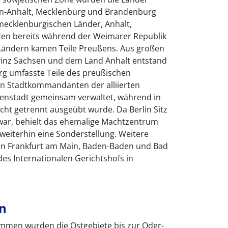
en-Anhalt, Mecklenburg und Brandenburg
mecklenburgischen Länder, Anhalt,
ten bereits während der Weimarer Republik
 Ländern kamen Teile Preußens. Aus großen
vinz Sachsen und dem Land Anhalt entstand
g umfasste Teile des preußischen
on Stadtkommandanten der alliierten
renstadt gemeinsam verwaltet, während in
ht getrennt ausgeübt wurde. Da Berlin Sitz
s war, behielt das ehemalige Machtzentrum
weiterhin eine Sonderstellung. Weitere
en Frankfurt am Main, Baden-Baden und Bad
es Internationalen Gerichtshofs in
n
men wurden die Ostgebiete bis zur Oder-