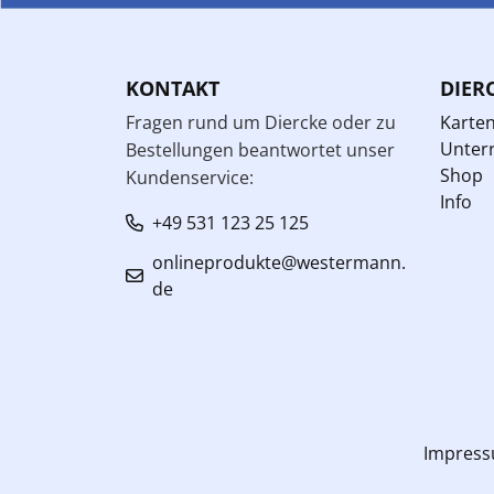
KONTAKT
DIER
Fragen rund um Diercke oder zu
Karte
Unterr
Bestellungen beantwortet unser
Shop
Kundenservice:
Info
+49 531 123 25 125
onlineprodukte@westermann.
de
Impres