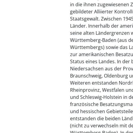
in die ihnen zugewiesenen 
gebildeter Alliierter Kontrol
Staatsgewalt. Zwischen 194
Länder. Innerhalb der amer
seine alten Ländergrenzen 
Württemberg-Baden (aus de
Württembergs) sowie das La
zur amerikanischen Besatz
Status eines Landes. In der
Niedersachsen aus der Pro
Braunschweig, Oldenburg u
Weiteren entstanden Nordrh
Rheinprovinz, Westfalen u
und Schleswig-Holstein in
französische Besatzungsmac
und hessischen Gebietsteile
entstanden die beiden Län
(nicht zu verwechseln mit d
Württemberg-Baden). In der