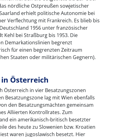
 das nördliche Ostpreußen sowjetischer
Saarland erhielt politische Autonomie bei
her Verflechtung mit Frankreich. Es blieb bis
Deutschland 1956 unter französischer
t Kehl bei Straßburg bis 1953. Die
n Demarkationslinien begrenzt
risch für einen begrenzten Zeitraum
chen Staaten oder militärischen Gegnern).
in Österreich
 Österreich in vier Besatzungszonen
hen Besatzungszone lag mit Wien ebenfalls
ie von den Besatzungsmächten gemeinsam
es Alliierten Kontrollrates. Zum
and ein amerikanisch-britisch besetzter
 Teile des heute zu Slowenien bzw. Kroatien
est waren jugoslawisch besetzt. Hier