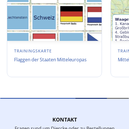
TRAININGSKARTE
TRAI
Flaggen der Staaten Mitteleuropas
Mitt
KONTAKT
Fragen rund um Diercke oder zu Bestellungen