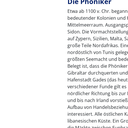
Die Phöniker
Etwa ab 1100 v. Chr. began
bedeutender Kolonien und 
Mittelmeerraum. Ausgangspu
Sidon. Die Vormachtstellung
auf Zypern, Sizilien, Malta,
große Teile Nordafrikas. Ein
nordöstlich von Tunis geleg
größten Seemacht und bede
Belegt ist, dass die Phönike
Gibraltar durchquerten und 
Hafenstadt Gades (das heut
verschiedener Funde gilt es 
nördlicher Richtung bis zur
und bis nach Irland vorsti
Aufbau von Handelsbeziehu
interessiert. Alle östliche
libanesischen Küste. Ein Gro
die Märkte zwischen Euphrat