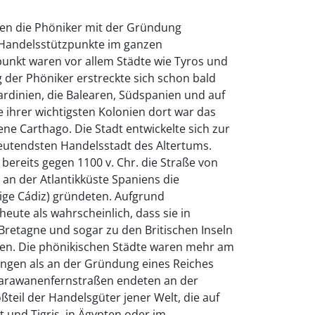
nen die Phöniker mit der Gründung
Handelsstützpunkte im ganzen
nkt waren vor allem Städte wie Tyros und
 der Phöniker erstreckte sich schon bald
 Sardinien, die Balearen, Südspanien und auf
e ihrer wichtigsten Kolonien dort war das
ene Carthago. Die Stadt entwickelte sich zur
utendsten Handelsstadt des Altertums.
r bereits gegen 1100 v. Chr. die Straße von
an der Atlantikküste Spaniens die
ige Cádiz) gründeten. Aufgrund
heute als wahrscheinlich, dass sie in
 Bretagne und sogar zu den Britischen Inseln
eßen. Die phönikischen Städte waren mehr am
ngen als an der Gründung eines Reiches
n Karawanenfernstraßen endeten an der
ßteil der Handelsgüter jener Welt, die auf
 und Tigris, in Ägypten oder im