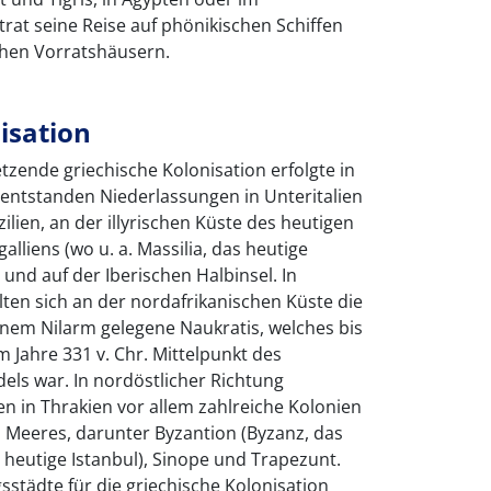
rat seine Reise auf phönikischen Schiffen
chen Vorratshäusern.
isation
etzende griechische Kolonisation erfolgte in
 entstanden Niederlassungen in Unteritalien
zilien, an der illyrischen Küste des heutigen
alliens (wo u. a. Massilia, das heutige
und auf der Iberischen Halbinsel. In
lten sich an der nordafrikanischen Küste die
inem Nilarm gelegene Naukratis, welches bis
 Jahre 331 v. Chr. Mittelpunkt des
els war. In nordöstlicher Richtung
n in Thrakien vor allem zahlreiche Kolonien
 Meeres, darunter Byzantion (Byzanz, das
heutige Istanbul), Sinope und Trapezunt.
städte für die griechische Kolonisation