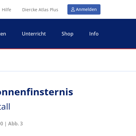
Anmelden
Hilfe
Diercke Atlas Plus
ten
Unterricht
Shop
Info
nnenfinsternis
all
0 | Abb. 3