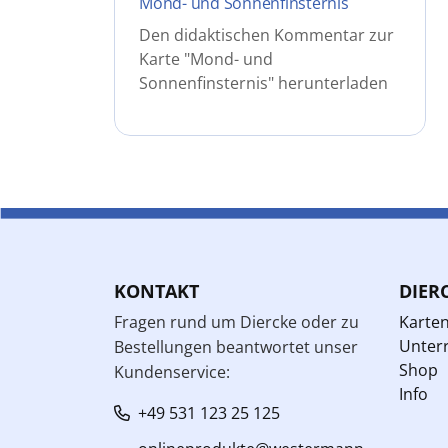
Mond- und Sonnenfinsternis
Den didaktischen Kommentar zur
Karte "Mond- und
Sonnenfinsternis" herunterladen
KONTAKT
DIER
Fragen rund um Diercke oder zu
Karte
Unterr
Bestellungen beantwortet unser
Shop
Kundenservice:
Info
+49 531 123 25 125