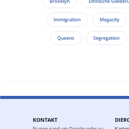
Brooklyn
Ethnische Glieder
Immigration
Megacity
Queens
Segregation
KONTAKT
DIER
Fragen rund um Diercke oder zu
Karte