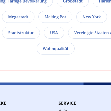
ung. Farbige Bevölkerung
Großstadt
Harle
Megastadt
Melting Pot
New York
Stadtstruktur
USA
Vereinigte Staaten
Wohnqualität
CKE
SERVICE
n
Hilfe