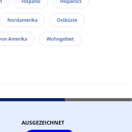
m
Hispanic
Hispanics
Nordamerika
Ostküste
 von Amerika
Wohngebiet
AUSGEZEICHNET