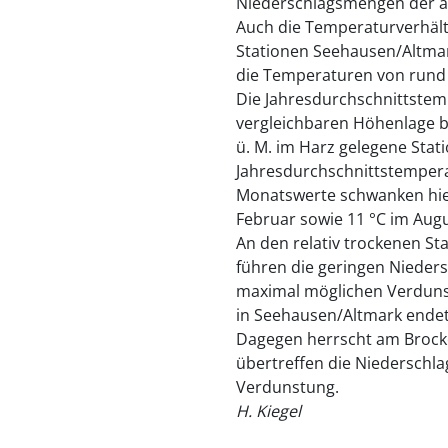
Niederschlagsmengen der an
Auch die Temperaturverhält
Stationen Seehausen/Altmar
die Temperaturen von rund 
Die Jahresdurchschnittstem
vergleichbaren Höhenlage be
ü. M. im Harz gelegene Stat
Jahresdurchschnittstemperatu
Monatswerte schwanken hier
Februar sowie 11 °C im Augu
An den relativ trockenen St
führen die geringen Nieder
maximal möglichen Verdunst
in Seehausen/Altmark endet
Dagegen herrscht am Brocke
übertreffen die Niederschl
Verdunstung.
H. Kiegel