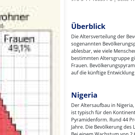
Überblick
Die Altersverteilung der Be
sogenannten Bevölkerungspy
ablesbar, wie viele Mensche
bestimmten Altersgruppe g
Frauen. Bevölkerungspyrami
auf die künftige Entwicklun
Nigeria
Der Altersaufbau in Nigeria
ist typisch für den Kontine
Pyramidenform. Rund 44 Pro
Jahre. Die Bevölkerung des L
Bei einem Wachstum von 2,6 