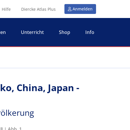
Anmelden
Hilfe
Diercke Atlas Plus
ten
Unterricht
Shop
Info
ko, China, Japan -
völkerung
8 | Abb. 1