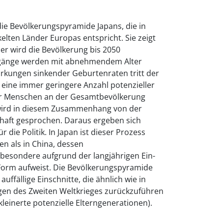
 die Bevölkerungspyramide Japans, die in
elten Länder Europas entspricht. Sie zeigt
er wird die Bevölkerung bis 2050
rgänge werden mit abnehmendem Alter
irkungen sinkender Geburtenraten tritt der
s eine immer geringere Anzahl potenzieller
erer Menschen an der Gesamtbevölkerung
wird in diesem Zusammenhang von der
chaft gesprochen. Daraus ergeben sich
die Politik. In Japan ist dieser Prozess
ten als in China, dessen
besondere aufgrund der langjährigen Ein-
e Form aufweist. Die Bevölkerungspyramide
uffällige Einschnitte, die ähnlich wie in
en des Zweiten Weltkrieges zurückzuführen
leinerte potenzielle Elterngenerationen).