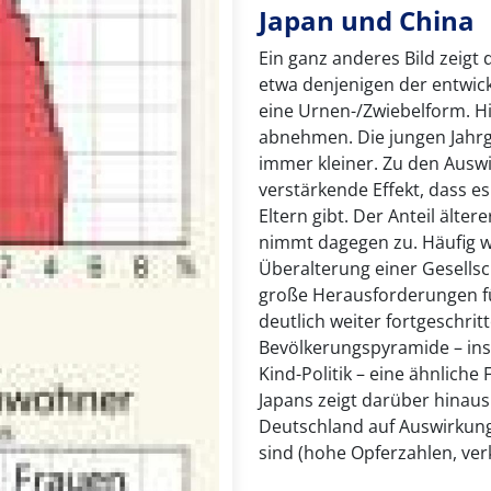
Japan und China
Ein ganz anderes Bild zeigt
etwa denjenigen der entwick
eine Urnen-/Zwiebelform. Hi
abnehmen. Die jungen Jah
immer kleiner. Zu den Ausw
verstärkende Effekt, dass e
Eltern gibt. Der Anteil ält
nimmt dagegen zu. Häufig 
Überalterung einer Gesells
große Herausforderungen für 
deutlich weiter fortgeschrit
Bevölkerungspyramide – ins
Kind-Politik – eine ähnlich
Japans zeigt darüber hinaus a
Deutschland auf Auswirkung
sind (hohe Opferzahlen, verk