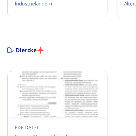
Industrieländern
Alte
Diercke
PDF-DATEI