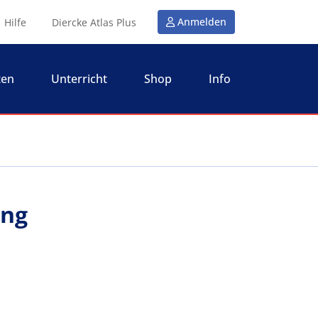
Anmelden
Hilfe
Diercke Atlas Plus
ten
Unterricht
Shop
Info
ung