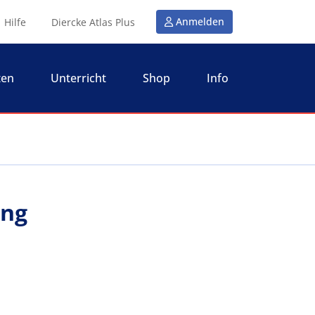
Anmelden
Hilfe
Diercke Atlas Plus
ten
Unterricht
Shop
Info
ung