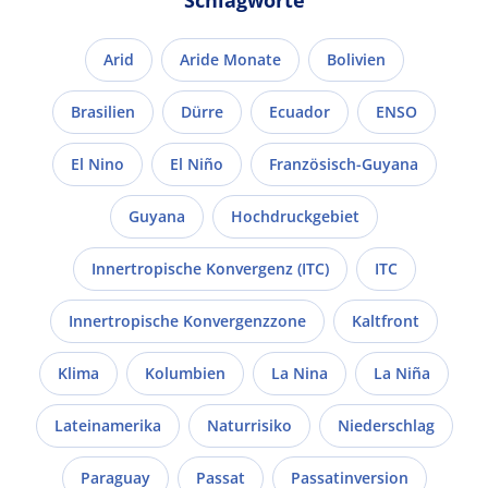
Arid
Aride Monate
Bolivien
Brasilien
Dürre
Ecuador
ENSO
El Nino
El Niño
Französisch-Guyana
Guyana
Hochdruckgebiet
Innertropische Konvergenz (ITC)
ITC
Innertropische Konvergenzzone
Kaltfront
Klima
Kolumbien
La Nina
La Niña
Lateinamerika
Naturrisiko
Niederschlag
Paraguay
Passat
Passatinversion