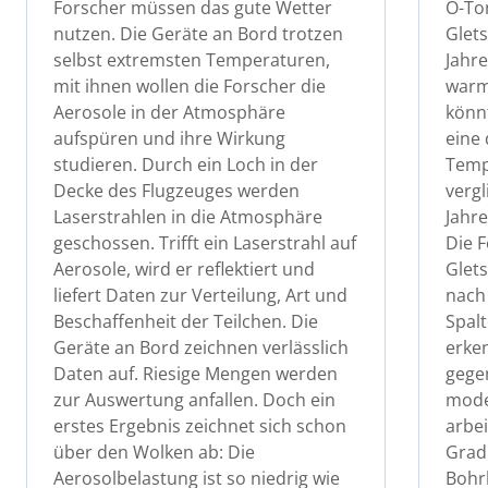
Forscher müssen das gute Wetter
O-Ton
nutzen. Die Geräte an Bord trotzen
Glets
selbst extremsten Temperaturen,
Jahre
mit ihnen wollen die Forscher die
warm 
Aerosole in der Atmosphäre
könnt
aufspüren und ihre Wirkung
eine
studieren. Durch ein Loch in der
Temp
Decke des Flugzeuges werden
vergl
Laserstrahlen in die Atmosphäre
Jahre
geschossen. Trifft ein Laserstrahl auf
Die 
Aerosole, wird er reflektiert und
Glets
liefert Daten zur Verteilung, Art und
nach 
Beschaffenheit der Teilchen. Die
Spalt
Geräte an Bord zeichnen verlässlich
erke
Daten auf. Riesige Mengen werden
gege
zur Auswertung anfallen. Doch ein
mode
erstes Ergebnis zeichnet sich schon
arbei
über den Wolken ab: Die
Grad.
Aerosolbelastung ist so niedrig wie
Bohr