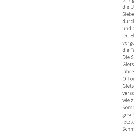
die U
Sieb
durch
und e
Dr. E
verg
die F
Die S
Glets
Jahr
O-Ton
Glets
vers
wie 
Somm
gesch
letzt
Schm