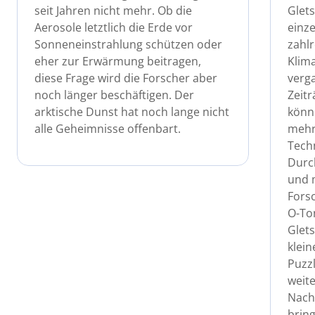
seit Jahren nicht mehr. Ob die
Glets
Aerosole letztlich die Erde vor
einze
Sonneneinstrahlung schützen oder
zahlr
eher zur Erwärmung beitragen,
Klim
diese Frage wird die Forscher aber
verg
noch länger beschäftigen. Der
Zeitr
arktische Dunst hat noch lange nicht
könn
alle Geheimnisse offenbart.
mehr
Techn
Durch
und 
Forsc
O-Ton
Glets
klein
Puzzl
weit
Nach
bring