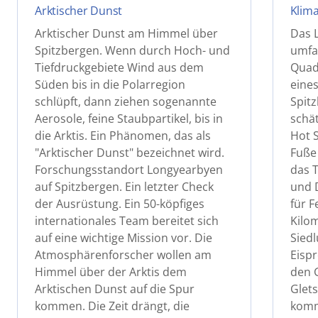
Arktischer Dunst
Klima
Arktischer Dunst am Himmel über
Das 
Spitzbergen. Wenn durch Hoch- und
umfa
Tiefdruckgebiete Wind aus dem
Quadr
Süden bis in die Polarregion
eines
schlüpft, dann ziehen sogenannte
Spitz
Aerosole, feine Staubpartikel, bis in
schät
die Arktis. Ein Phänomen, das als
Hot 
"Arktischer Dunst" bezeichnet wird.
Fuße
Forschungsstandort Longyearbyen
das T
auf Spitzbergen. Ein letzter Check
und D
der Ausrüstung. Ein 50-köpfiges
für F
internationales Team bereitet sich
Kilo
auf eine wichtige Mission vor. Die
Siedl
Atmosphärenforscher wollen am
Eisp
Himmel über der Arktis dem
den 
Arktischen Dunst auf die Spur
Glet
kommen. Die Zeit drängt, die
kom