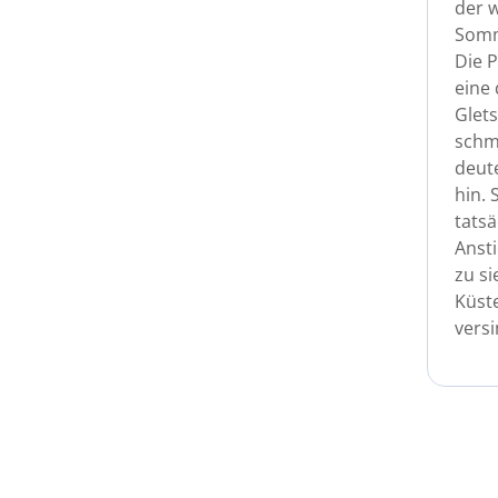
der 
Somm
Die 
eine 
Glets
schmi
deute
hin. 
tatsä
Anst
zu s
Küst
versi