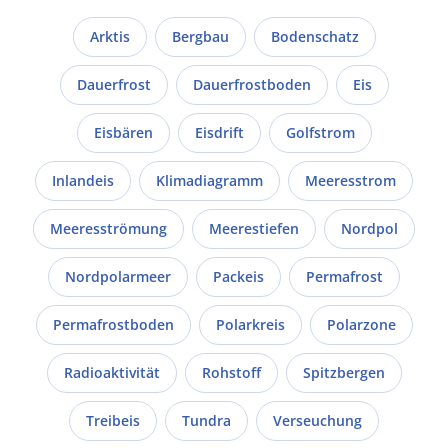
Arktis
Bergbau
Bodenschatz
Dauerfrost
Dauerfrostboden
Eis
Eisbären
Eisdrift
Golfstrom
Inlandeis
Klimadiagramm
Meeresstrom
Meeresströmung
Meerestiefen
Nordpol
Nordpolarmeer
Packeis
Permafrost
Permafrostboden
Polarkreis
Polarzone
Radioaktivität
Rohstoff
Spitzbergen
Treibeis
Tundra
Verseuchung