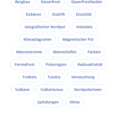
Bergbau
Dauerfrost
Dauerfrostboden
Eisbären
Eisdrift
Eisschild
Geografischer Nordpol
Inlandeis
Klimadiagramm
Magnetischer Pol
Meeresströme
Meerestiefen
Packeis
Permafrost
Polarregion
Radioaktivität
Treibeis
Tundra
Verseuchung
Vulkane
Vulkanismus
Nordpolarmeer
Spitzbergen
Klima