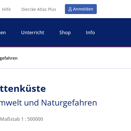
Anmelden
Hilfe
Diercke Atlas Plus
ten
Unterricht
Shop
Info
rgefahren
ttenküste
Umwelt und Naturgefahren
| Maßstab 1 : 500000