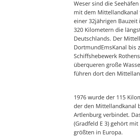
Weser sind die Seehäfe
mit dem Mittellandkanal
einer 32jährigen Bauzeit 
320 Kilometern die längs
Deutschlands. Der Mittel
DortmundEmsKanal bis z
Schiffshebewerk Rothen
überqueren große Wasser
führen dort den Mittella
1976 wurde der 115 Kilom
der den Mittellandkanal 
Artlenburg verbindet. D
(Gradfeld E 3) gehört mi
größten in Europa.