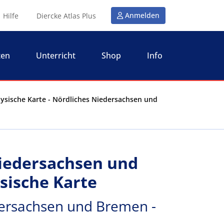
Anmelden
Hilfe
Diercke Atlas Plus
ten
Unterricht
Shop
Info
ysische Karte - Nördliches Niedersachsen und
iedersachsen und
sische Karte
dersachsen und Bremen -