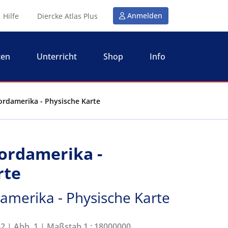
Anmelden
Hilfe
Diercke Atlas Plus
ten
Unterricht
Shop
Info
ordamerika - Physische Karte
ordamerika -
rte
amerika - Physische Karte
42 | Abb. 1 | Maßstab 1 : 18000000