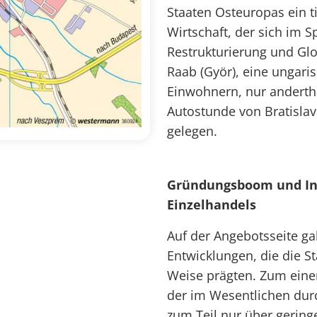
Staaten Osteuropas ein t
Wirtschaft, der sich im 
Restrukturierung und Glo
Raab (Györ), eine ungari
Einwohnern, nur anderth
Autostunde von Bratisla
gelegen.
Gründungsboom und Int
Einzelhandels
Auf der Angebotsseite ga
Entwicklungen, die die S
Weise prägten. Zum ein
der im Wesentlichen du
zum Teil nur über gering