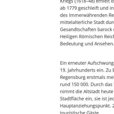
Kriegs (1618–48) erhielt
ab 1779 geschleift und i
des Immerwährenden Rei
mittelalterliche Stadt du
Gesandtschaften barock 
Heiligen Römischen Reic
Bedeutung und Ansehen
Ein erneuter Aufschwung 
19. Jahrhunderts ein. Zu 
Regensburg erstmals meh
rund 150 000. Durch das
nimmt die Altstadt heute
Stadtfläche ein, sie ist j
Hauptanziehungspunkt. 2
touristische Gäste.