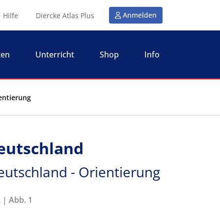
Anmelden
Hilfe
Diercke Atlas Plus
ten
Unterricht
Shop
Info
entierung
eutschland
eutschland - Orientierung
 | Abb. 1