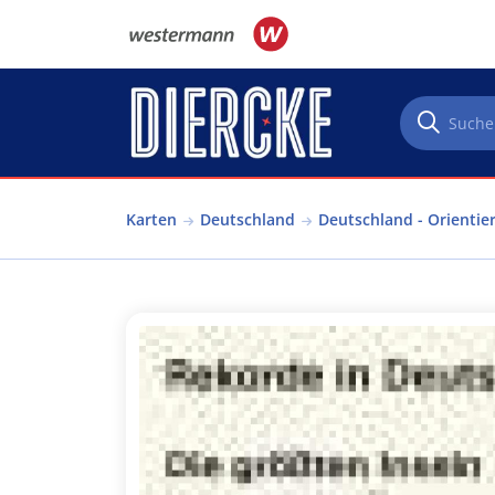
Direkt zum Inhalt
Karten
Deutschland
Deutschland - Orientie