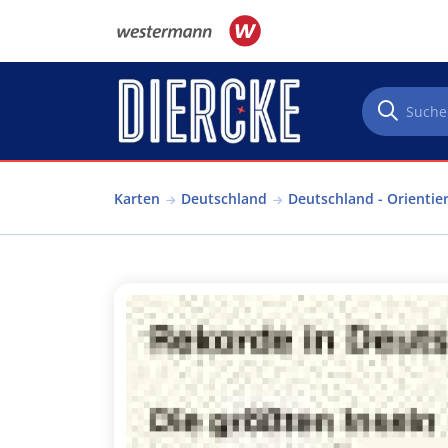
Direkt zum Inhalt
Karten
Deutschland
Deutschland - Orientie