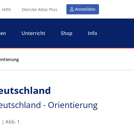
Anmelden
Hilfe
Diercke Atlas Plus
ten
Unterricht
Shop
Info
entierung
eutschland
eutschland - Orientierung
 | Abb. 1