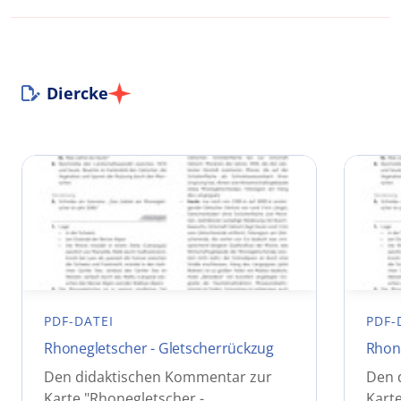
Diercke
PDF-DATEI
PDF-
Rhonegletscher - Gletscherrückzug
Rhone
Den didaktischen Kommentar zur
Den 
Karte "Rhonegletscher -
Karte