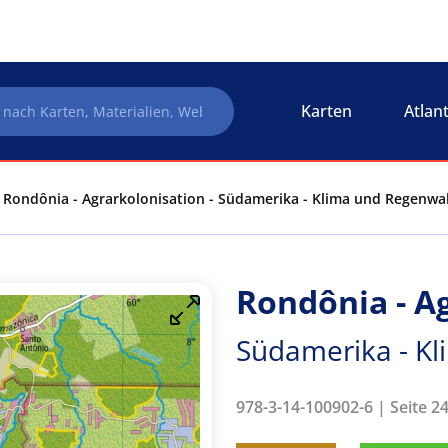
Karten
Atlan
Rondônia - Agrarkolonisation - Südamerika - Klima und Regenwa
Rondônia - A
Südamerika - K
978-3-14-100902-6 | Seite 2