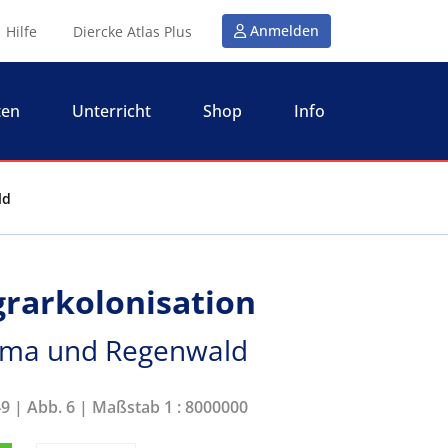
Anmelden
Hilfe
Diercke Atlas Plus
ten
Unterricht
Shop
Info
ld
grarkolonisation
lima und Regenwald
49 | Abb. 6 | Maßstab 1 : 8000000