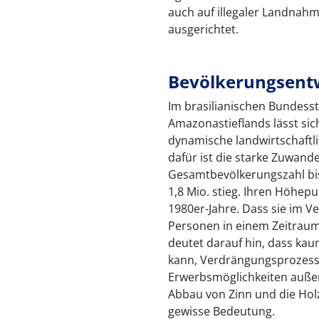
auch auf illegaler Landnah
ausgerichtet.
Bevölkerungsent
Im brasilianischen Bundess
Amazonastieflands lässt sic
dynamische landwirtschaftl
dafür ist die starke Zuwand
Gesamtbevölkerungszahl bis
1,8 Mio. stieg. Ihren Höhep
1980er-Jahre. Dass sie im V
Personen in einem Zeitraum v
deutet darauf hin, dass ka
kann, Verdrängungsprozess
Erwerbsmöglichkeiten außerh
Abbau von Zinn und die Hol
gewisse Bedeutung.