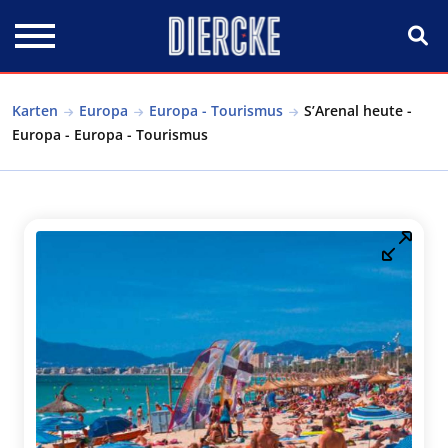
Direkt zum Inhalt
Karten
Europa
Europa - Tourismus
S’Arenal heute -
Europa - Europa - Tourismus