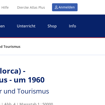
Anmelden
Hilfe
Diercke Atlas Plus
ten
Unterricht
Shop
Info
und Tourismus
lorca) -
s - um 1960
r und Tourismus
 | Abb. 4 | Massstab 1 : 50000