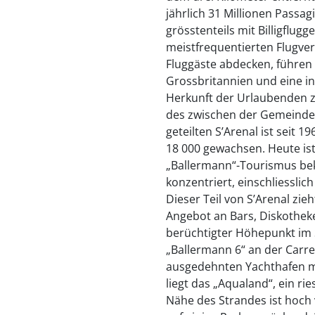
jährlich 31 Millionen Passag
grösstenteils mit Billigflug
meistfrequentierten Flugverb
Fluggäste abdecken, führen 
Grossbritannien und eine in
Herkunft der Urlaubenden zu
des zwischen der Gemeinde 
geteilten S’Arenal ist seit 
18 000 gewachsen. Heute ist
„Ballermann“-Tourismus beka
konzentriert, einschliesslic
Dieser Teil von S’Arenal zie
Angebot an Bars, Diskotheke
berüchtigter Höhepunkt im S
„Ballermann 6“ an der Carre
ausgedehnten Yachthafen m
liegt das „Aqualand“, ein ri
Nähe des Strandes ist hoch 