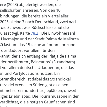
iere (2023) abgefertigt werden, die
gesellschaften anreisen. Von den 10
indungen, die bereits ein Viertel aller
2023 alleine 7 nach Deutschland, zwei nach
 die Schweiz, was Rückschlüsse auf die
lässt (vgl. Karte
78.2
). Die Einwohnerzahl
Llucmajor und der Stadt Palma de Mallorca
1960 fast um das 15-fache auf nunmehr rund
 der Badeort vor allem für den
nnt, der sich entlang der Platja de Palma
h der berühmten „Balnearios“ (Strandbars).
ht vor allem deutsche Urlauber an, die das
n und Partylocations nutzen. Ein
trandbereich ist dabei das Strandlokal
tera del Arena. Im Süden gibt es einen
it mehreren hundert Liegeplätzen, unweit
esiges Erlebnisbad. Die Tourismuszone in der
verdichtet, die einstigen Grünflächen sind