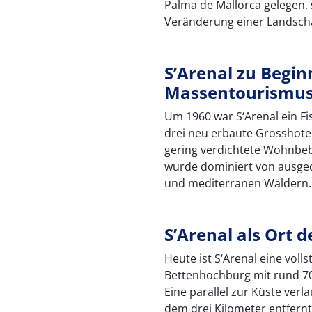
Palma de Mallorca gelegen, 
Veränderung einer Landsch
S’Arenal zu Begin
Massentourismu
Um 1960 war S‘Arenal ein Fi
drei neu erbaute Grosshotel
gering verdichtete Wohnbeb
wurde dominiert von ausged
und mediterranen Wäldern.
S’Arenal als Ort
Heute ist S‘Arenal eine vol
Bettenhochburg mit rund 70
Eine parallel zur Küste ver
dem drei Kilometer entfern