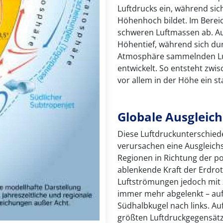
Luftdrucks ein, während si
Höhenhoch bildet. Im Bereic
schweren Luftmassen ab. Au
Höhentief, während sich dur
Atmosphäre sammelnden Lu
entwickelt. So entsteht zwi
vor allem in der Höhe ein s
Globale Ausgleic
Diese Luftdruckunterschie
verursachen eine Ausgleich
Regionen in Richtung der po
ablenkende Kraft der Erdrot
Luftströmungen jedoch mi
immer mehr abgelenkt – auf
Südhalbkugel nach links. Au
größten Luftdruckgegensät