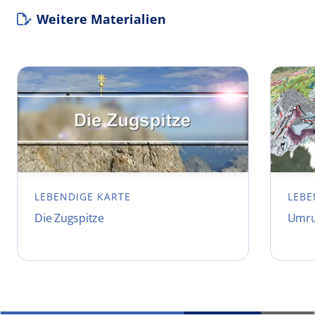
Weitere Materialien
LEBENDIGE KARTE
LEBE
Die Zugspitze
Umru