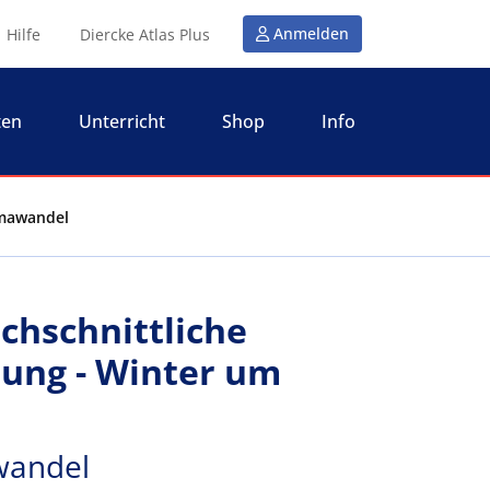
Anmelden
Hilfe
Diercke Atlas Plus
ten
Unterricht
Shop
Info
imawandel
chschnittliche
tung - Winter um
wandel