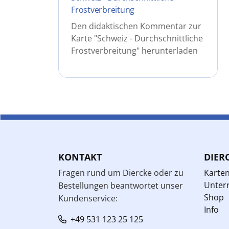
Frostverbreitung
Den didaktischen Kommentar zur
Karte "Schweiz - Durchschnittliche
Frostverbreitung" herunterladen
KONTAKT
DIER
Fragen rund um Diercke oder zu
Karte
Unterr
Bestellungen beantwortet unser
Shop
Kundenservice:
Info
+49 531 123 25 125