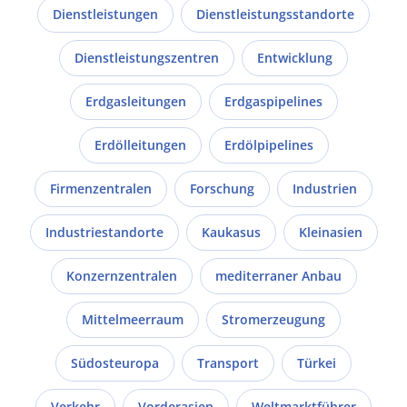
Dienstleistungen
Dienstleistungsstandorte
Dienstleistungszentren
Entwicklung
Erdgasleitungen
Erdgaspipelines
Erdölleitungen
Erdölpipelines
Firmenzentralen
Forschung
Industrien
Industriestandorte
Kaukasus
Kleinasien
Konzernzentralen
mediterraner Anbau
Mittelmeerraum
Stromerzeugung
Südosteuropa
Transport
Türkei
Verkehr
Vorderasien
Weltmarktführer