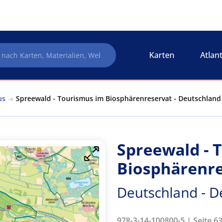
Karten
Atlan
us
Spreewald - Tourismus im Biosphärenreservat - Deutschland
Spreewald - 
Biosphärenre
Deutschland - D
978-3-14-100800-5 | Seite 6