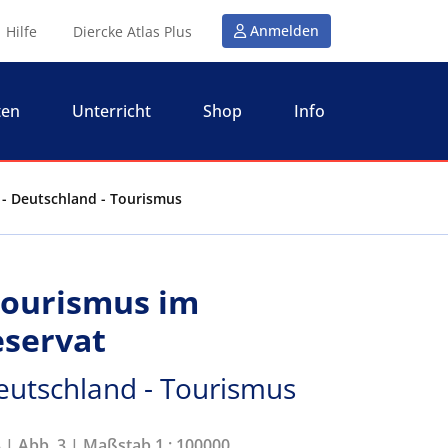
Anmelden
Hilfe
Diercke Atlas Plus
ten
Unterricht
Shop
Info
 - Deutschland - Tourismus
Tourismus im
servat
eutschland - Tourismus
3 | Abb. 3 | Maßstab 1 : 100000