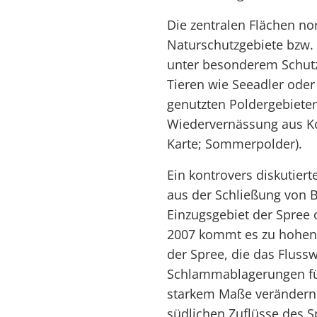
Die zentralen Flächen no
Naturschutzgebiete bzw.
unter besonderem Schutz.
Tieren wie Seeadler oder
genutzten Poldergebieten 
Wiedervernässung aus K
Karte; Sommerpolder).
Ein kontrovers diskutiert
aus der Schließung von
Einzugsgebiet der Spree 
2007 kommt es zu hohen 
der Spree, die das Fluss
Schlammablagerungen fü
starkem Maße verändern
südlichen Zuflüsse des S