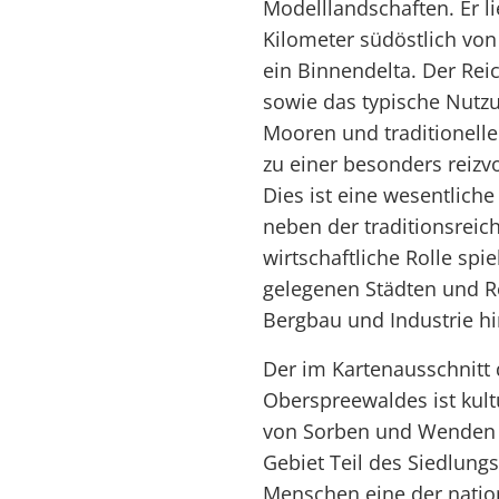
Modelllandschaften. Er li
Kilometer südöstlich von 
ein Binnendelta. Der Rei
sowie das typische Nutz
Mooren und traditionell
zu einer besonders reizv
Dies ist eine wesentlich
neben der traditionsreic
wirtschaftliche Rolle spi
gelegenen Städten und Re
Bergbau und Industrie hi
Der im Kartenausschnitt d
Oberspreewaldes ist kult
von Sorben und Wenden g
Gebiet Teil des Siedlung
Menschen eine der natio