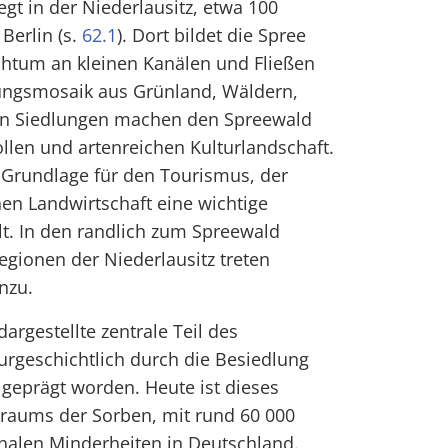
egt in der Niederlausitz, etwa 100
Berlin (s.
62.1
). Dort bildet die Spree
chtum an kleinen Kanälen und Fließen
ungsmosaik aus Grünland, Wäldern,
en Siedlungen machen den Spreewald
ollen und artenreichen Kulturlandschaft.
e Grundlage für den Tourismus, der
hen Landwirtschaft eine wichtige
elt. In den randlich zum Spreewald
gionen der Niederlausitz treten
nzu.
argestellte zentrale Teil des
urgeschichtlich durch die Besiedlung
eprägt worden. Heute ist dieses
sraums der Sorben, mit rund 60 000
nalen Minderheiten in Deutschland.